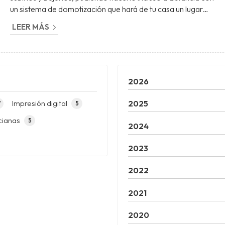
un sistema de domotización que hará de tu casa un lugar
mucho más accesible y moderno. Motorizar los estores
LEER MÁS
implica dejar de lado el sistema manual de manejo de los
estores para manejarlo todo de manera mecánica por
medio de un interruptor, un mando a distancia o incluso
desde tu propio teléfono móvil. En Persianas Tui
trabajamo...
2026
Impresión digital
2025
7
5
cianas
5
2024
2023
2022
2021
2020