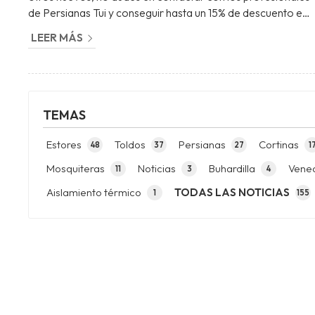
de Persianas Tui y conseguir hasta un 15% de descuento en
la compra, instalación y motorización de los nuevos
LEER MÁS
estores. Los profesionales que formamos el equipo de
Persianas Tui, situados en O Porriño, contamos con gran
experiencia en la fabricación e instalación de todo tipo de
estores. Además, ofrecemos nuestros servicios en...
TEMAS
Estores
Toldos
Persianas
Cortinas
48
37
27
1
Mosquiteras
Noticias
Buhardilla
Vene
11
3
4
Aislamiento térmico
TODAS LAS NOTICIAS
1
155