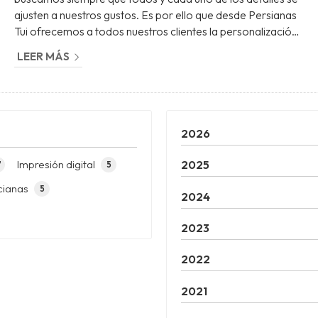
ajusten a nuestros gustos. Es por ello que desde Persianas
Tui ofrecemos a todos nuestros clientes la personalización
de los estores, las cortinas o las persianas. Además de
LEER MÁS
escoger la tela o el color de tus nuevas cortinas en nuestra
empresa te ofrecemos la posibilidad de estampar una
imagen, una foto o unas letras en las mismas para, de esta
manera, contar con unos elementos únicos en...
2026
Impresión digital
2025
7
5
cianas
5
2024
2023
2022
2021