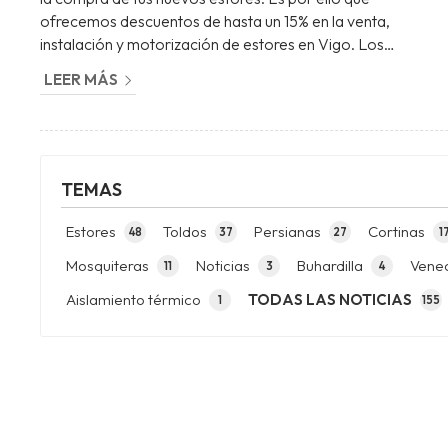
ofrecemos descuentos de hasta un 15% en la venta,
instalación y motorización de estores en Vigo. Los
profesionales que formamos el equipo de Persianas Tui
LEER MÁS
contamos con muchos años de experiencia en el sector
por lo que te asesoraremos para comprar los estores que
necesitas tanto para tu vivienda como para tu local
comercial, oficina… Así, en Persianas Tui, por lo tanto
contamos con descuent...
TEMAS
Estores
Toldos
Persianas
Cortinas
48
37
27
1
Mosquiteras
Noticias
Buhardilla
Vene
11
3
4
Aislamiento térmico
TODAS LAS NOTICIAS
1
155