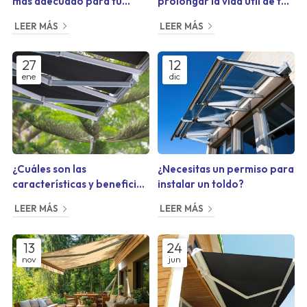
más adecuado para tu
prolongar la vida útil de tu
terraza?
toldo
LEER MÁS
LEER MÁS
27
12
ene
dic
¿Cuáles son las
¿Necesitas un permiso para
características y beneficios
instalar un toldo?
de los toldos vela?
LEER MÁS
LEER MÁS
13
24
nov
jun