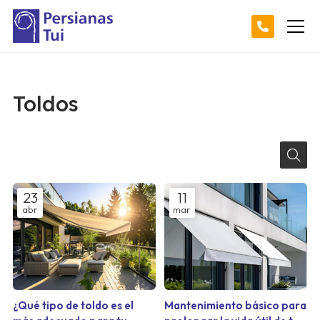
Toldos
23
11
abr
mar
¿Qué tipo de toldo es el
Mantenimiento básico para