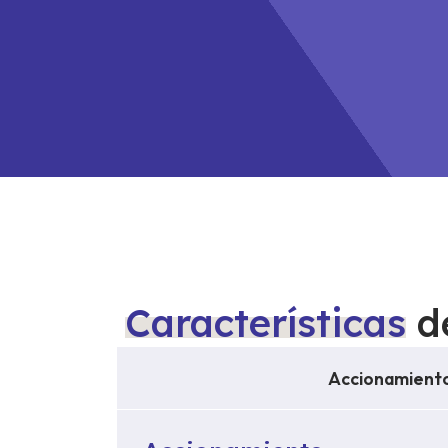
No esp
Características
de
Accionamient