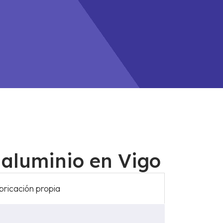
sianas
!
 aluminio en Vigo
bricación propia