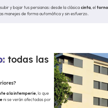
bir y bajar tus persianas: desde la clásica
cinta
, el
torn
as manejes de forma automática y sin esfuerzo.
o:
todas las
riores?
nte a la intemperie
, lo que
te
ni se verán afectadas por