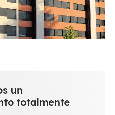
os un
nto totalmente