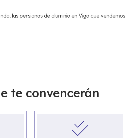
enda, las persianas de aluminio en Vigo que vendemos
ntamos con un
amplio catálogo de modelos,
tu estilo, aportando un toque
moderno y elegante
e te convencerán