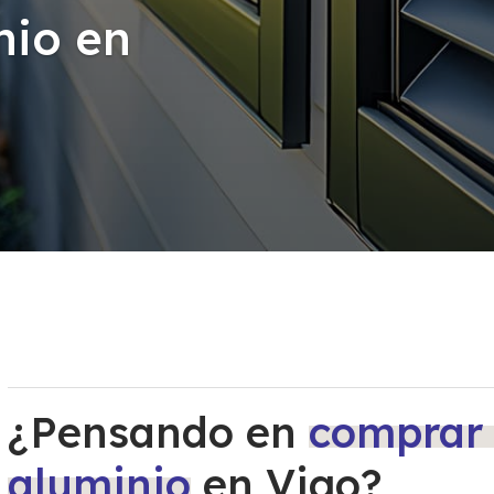
nio en
¿Pensando en
comprar 
aluminio
en Vigo?