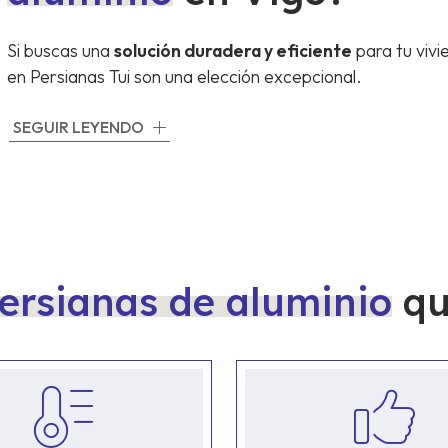
Si buscas una
solución duradera y eficiente
para tu vivi
en Persianas Tui son una elección excepcional.
Elígenos para darle un nuevo aspecto a tu inmueble. Co
SEGUIR LEYENDO
tamaños y acabados
para adaptarnos completamente a 
y un rendimiento superior en
aislamiento y seguridad
.
persianas de aluminio
qu