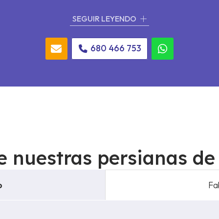
eres más. ¡Aprovecha nuestras ofertas y
renueva tus per
SEGUIR LEYENDO
680 466 753
 nuestras persianas de
o
Fa