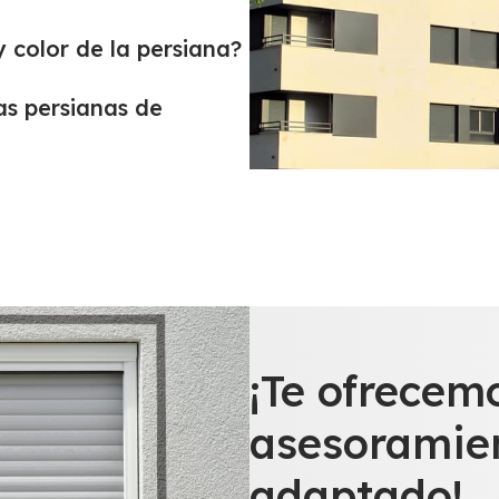
 color de la persiana?
as persianas de
¡Te ofrecem
asesoramie
adaptado!