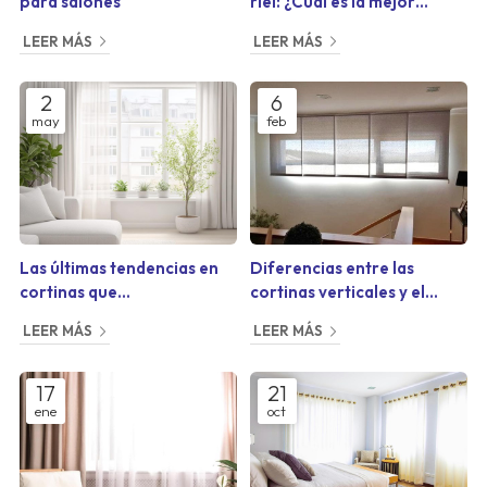
para salones
riel: ¿Cuál es la mejor
opción para tus ventanas?
LEER MÁS
LEER MÁS
2
6
may
feb
Las últimas tendencias en
Diferencias entre las
cortinas que
cortinas verticales y el
transformarán tu hogar
panel japonés
LEER MÁS
LEER MÁS
17
21
ene
oct