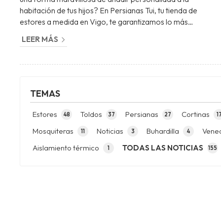
habitación de tus hijos? En Persianas Tui, tu tienda de
estores a medida en Vigo, te garantizamos lo más
importantes de esta compra: unos estores nuevos que
LEER MÁS
combinen funcionalidad, estilo y calidad. Con nuestro
amplio catálogo, puedes transformar cualquier espacio en
un lugar acogedor y único. ¡Sigue leyendo para descubrirlo!
Diseña un espacio único para los más pequeños Cuando
hablamo...
TEMAS
Estores
Toldos
Persianas
Cortinas
48
37
27
1
Mosquiteras
Noticias
Buhardilla
Vene
11
3
4
Aislamiento térmico
TODAS LAS NOTICIAS
1
155