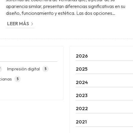
apariencia similar, presentan diferencias significativas en su
diseño, funcionamiento y estética. Las dos opciones
ofrecen soluciones versátiles para controlar la luz y la
LEER MÁS
privacidad, pero cada una se adapta mejor a ciertos
espacios y necesidades. ¿Quieres saber un poco más
sobre sus diferencias? ¡En Persianas Tui te damos las
respuestas! Guía para saber distinguir entre una cortina ve...
2026
Impresión digital
2025
7
5
cianas
5
2024
2023
2022
2021