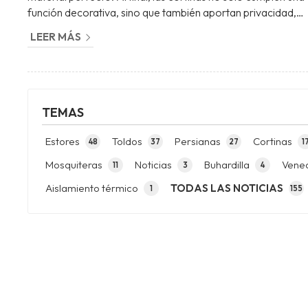
función decorativa, sino que también aportan privacidad,
aislamiento térmico y control de la luz. Por eso, en
LEER MÁS
Persianas Tui, como especialistas en venta e instalación de
cortinas a medida en Vigo, te ofrecemos asesoramiento
personalizado para que encuentres las opciones que mejor
se adapten a tus necesidades y estilo. ¡V...
TEMAS
Estores
Toldos
Persianas
Cortinas
48
37
27
1
Mosquiteras
Noticias
Buhardilla
Vene
11
3
4
Aislamiento térmico
TODAS LAS NOTICIAS
1
155