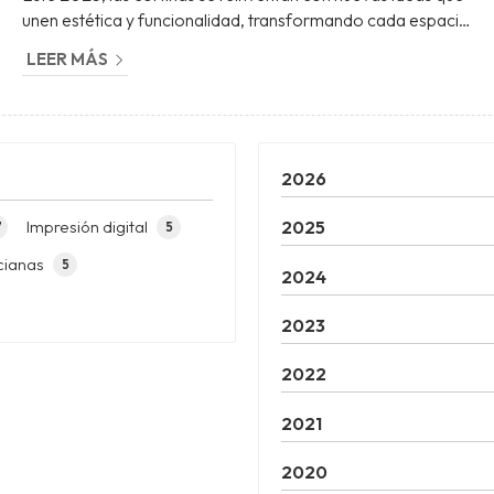
unen estética y funcionalidad, transformando cada espacio
en algo único. En Persianas Tui, como expertos en la
LEER MÁS
fabricación e instalación de cortinas en Vigo, queremos
que estés al día con las tendencias más actualizadas y
ayudarte a descubrir cómo estos diseños pueden darle un
toque de frescura y comodidad a tu hogar. ¡Así que sig...
2026
Impresión digital
2025
7
5
cianas
5
2024
2023
2022
2021
2020