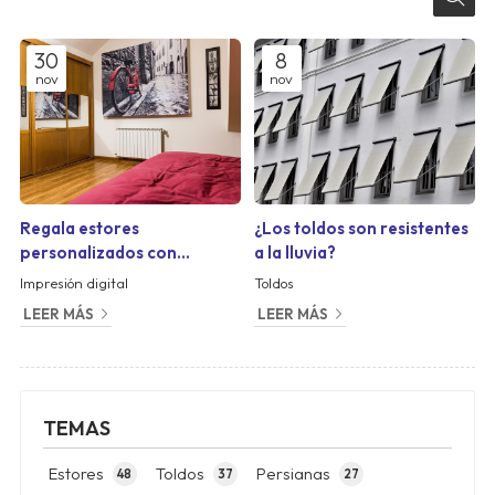
30
8
nov
nov
Regala estores
¿Los toldos son resistentes
personalizados con
a la lluvia?
vuestras imágenes
Impresión digital
Toldos
preferidas
LEER MÁS
LEER MÁS
TEMAS
Estores
Toldos
Persianas
48
37
27