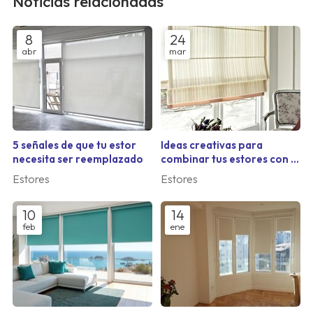
Noticias relacionadas
8
24
abr
mar
5 señales de que tu estor
Ideas creativas para
necesita ser reemplazado
combinar tus estores con la
decoración de tu salón
Estores
Estores
10
14
feb
ene