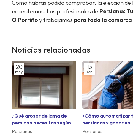
Como habrás podido comprobar, la elección de l
necesitemos. Los profesionales de
Persianas Tu
O Porriño
y trabajamos
para toda la comarca
Noticias relacionadas
20
13
may
oct
¿Qué grosor de lama de
¿Cómo automatizar 
persiana necesitas según el
persianas y ganar en
uso de cada habitación?
comodidad?
Persianas
Persianas