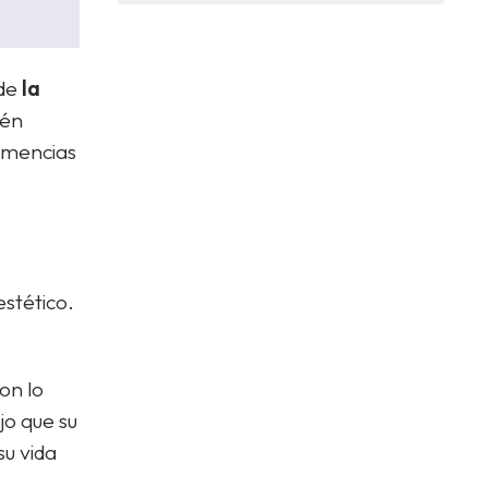
 de
la
ién
emencias
estético.
on lo
o que su
u vida