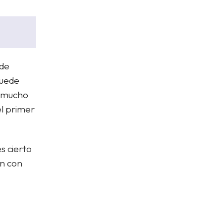
de
puede
n mucho
el primer
s cierto
én con