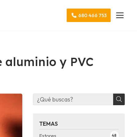
680 466 753
de aluminio y PVC
TEMAS
Estores
48