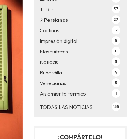
Toldos
37
Persianas
27
Cortinas
17
Impresión digital
5
Mosquiteras
11
Noticias
3
Buhardilla
4
Venecianas
5
Aislamiento térmico
1
TODAS LAS NOTICIAS
155
¡COMPÁRTELO!