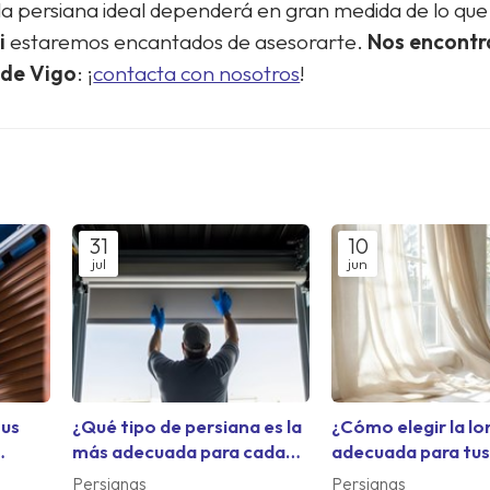
a persiana ideal dependerá en gran medida de lo que
i
estaremos encantados de asesorarte.
Nos encont
 de Vigo
: ¡
contacta con nosotros
!
31
10
jul
jun
tus
¿Qué tipo de persiana es la
¿Cómo elegir la lo
más adecuada para cada
adecuada para tu
habitación de tu casa?
cortinas?
Persianas
Persianas