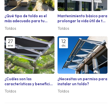
¿Qué tipo de toldo es el
Mantenimiento básico para
más adecuado para tu
prolongar la vida útil de tu
terraza?
toldo
Toldos
Toldos
27
12
ene
dic
¿Cuáles son las
¿Necesitas un permiso para
características y beneficios
instalar un toldo?
de los toldos vela?
Toldos
Toldos