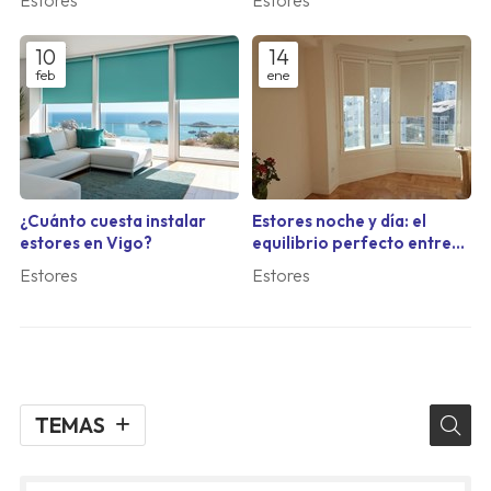
10
14
feb
ene
¿Cuánto cuesta instalar
Estores noche y día: el
estores en Vigo?
equilibrio perfecto entre
luz y privacidad
Estores
Estores
TEMAS