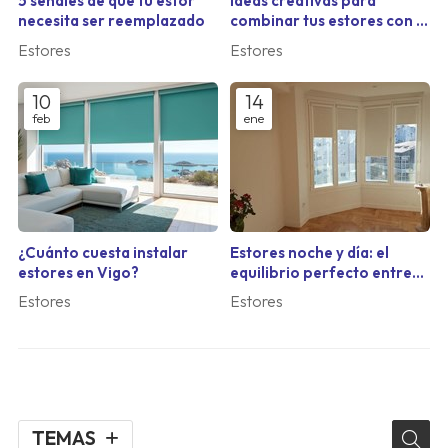
5 señales de que tu estor
Ideas creativas para
necesita ser reemplazado
combinar tus estores con la
decoración de tu salón
Estores
Estores
10
14
feb
ene
¿Cuánto cuesta instalar
Estores noche y día: el
estores en Vigo?
equilibrio perfecto entre
luz y privacidad
Estores
Estores
TEMAS